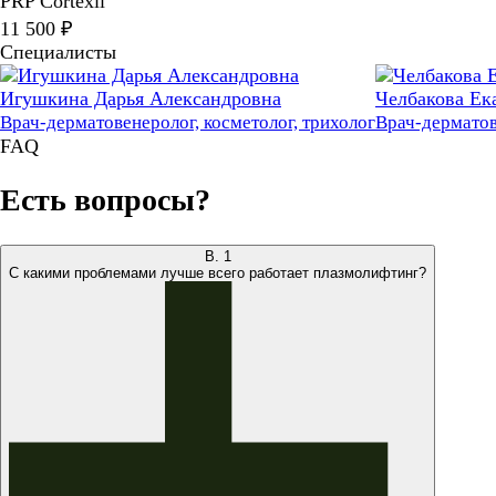
PRP Cortexil
11 500 ₽
Специалисты
Игушкина Дарья Александровна
Челбакова Ек
Врач-дерматовенеролог, косметолог, трихолог
Врач-дерматов
FAQ
Есть вопросы?
В.
1
С какими проблемами лучше всего работает плазмолифтинг?