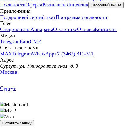
лояльности
Оферта
Реквизиты
Лицензия
Налоговый вычет
Предложения
Подарочный сертификат
Программа лояльности
Estee
Специалисты
Аппараты
О клинике
Отзывы
Контакты
Медиа
Telegram
Блог
СМИ
Связаться с нами
MAX
Telegram
WhatsApp
+7 (3462) 311-311
Адрес
Сургут, ул. Университетская, д. 3
Москва
Сургут
Оставить заявку