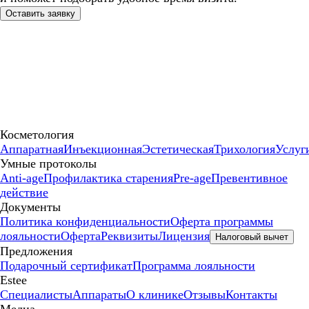
Оставить заявку
Косметология
Аппаратная
Инъекционная
Эстетическая
Трихология
Услуг
Умные протоколы
Anti-age
Профилактика старения
Pre-age
Превентивное
действие
Документы
Политика конфиденциальности
Оферта программы
лояльности
Оферта
Реквизиты
Лицензия
Налоговый вычет
Предложения
Подарочный сертификат
Программа лояльности
Estee
Специалисты
Аппараты
О клинике
Отзывы
Контакты