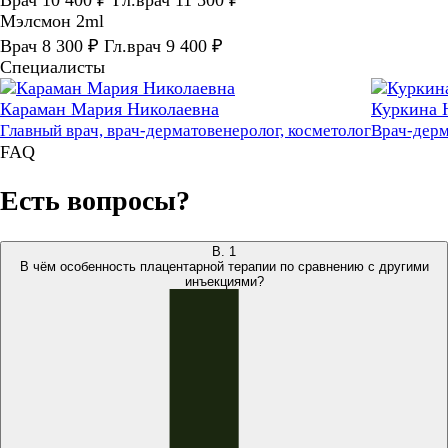
Мэлсмон 2ml
Врач 8 300 ₽ Гл.врач 9 400 ₽
Специалисты
Караман Мария Николаевна
Куркина 
Главный врач, врач-дерматовенеролог, косметолог
Врач-дерм
FAQ
Есть вопросы?
В.
1
В чём особенность плацентарной терапии по сравнению с другими
инъекциями?