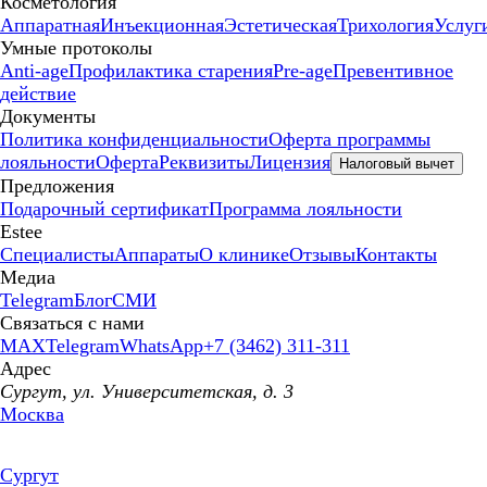
Косметология
Аппаратная
Инъекционная
Эстетическая
Трихология
Услуг
Умные протоколы
Anti-age
Профилактика старения
Pre-age
Превентивное
действие
Документы
Политика конфиденциальности
Оферта программы
лояльности
Оферта
Реквизиты
Лицензия
Налоговый вычет
Предложения
Подарочный сертификат
Программа лояльности
Estee
Специалисты
Аппараты
О клинике
Отзывы
Контакты
Медиа
Telegram
Блог
СМИ
Связаться с нами
MAX
Telegram
WhatsApp
+7 (3462) 311-311
Адрес
Сургут, ул. Университетская, д. 3
Москва
Сургут