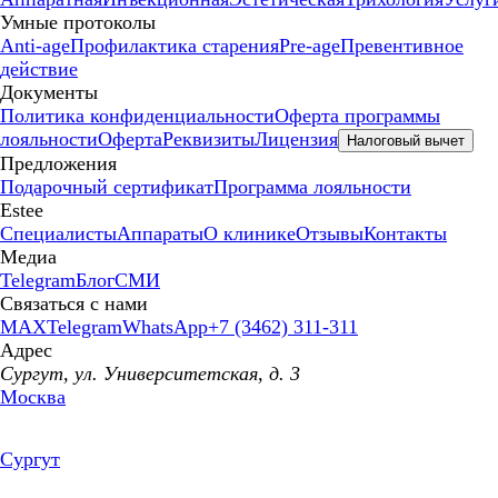
Умные протоколы
Anti-age
Профилактика старения
Pre-age
Превентивное
действие
Документы
Политика конфиденциальности
Оферта программы
лояльности
Оферта
Реквизиты
Лицензия
Налоговый вычет
Предложения
Подарочный сертификат
Программа лояльности
Estee
Специалисты
Аппараты
О клинике
Отзывы
Контакты
Медиа
Telegram
Блог
СМИ
Связаться с нами
MAX
Telegram
WhatsApp
+7 (3462) 311-311
Адрес
Сургут, ул. Университетская, д. 3
Москва
Сургут