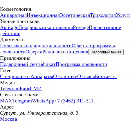
Косметология
Аппаратная
Инъекционная
Эстетическая
Трихология
Услуг
Умные протоколы
Anti-age
Профилактика старения
Pre-age
Превентивное
действие
Документы
Политика конфиденциальности
Оферта программы
лояльности
Оферта
Реквизиты
Лицензия
Налоговый вычет
Предложения
Подарочный сертификат
Программа лояльности
Estee
Специалисты
Аппараты
О клинике
Отзывы
Контакты
Медиа
Telegram
Блог
СМИ
Связаться с нами
MAX
Telegram
WhatsApp
+7 (3462) 311-311
Адрес
Сургут, ул. Университетская, д. 3
Москва